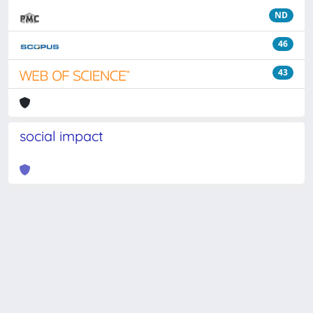
ND
46
43
social impact