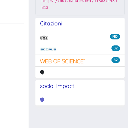
https://hdl.handle.net/11383/1485
813
Citazioni
ND
32
32
social impact