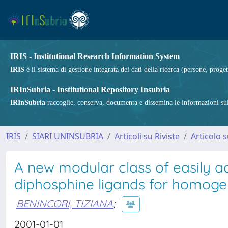
IRIS - Institutional Research Information System
IRIS
è il sistema di gestione integrata dei dati della ricerca (persone, proget
IRInSubria - Institutional Repository Insubria
IRInSubria
raccoglie, conserva, documenta e dissemina le informazioni sulla
IRIS
SIARI UNINSUBRIA
Articoli su Riviste
Articolo s
A new modular class of easily ac
diphosphine ligands for homogen
BENINCORI, TIZIANA
;
2001-01-01