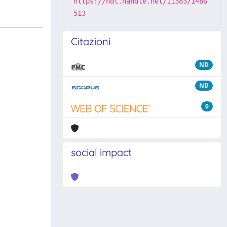
https://hdl.handle.net/11383/1486
513
Citazioni
ND
ND
0
social impact