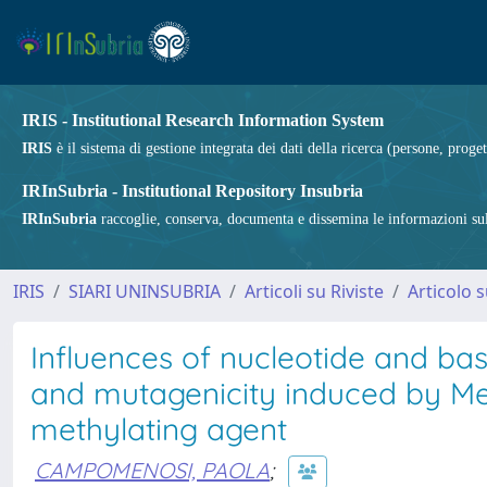
IRIS - Institutional Research Information System
IRIS
è il sistema di gestione integrata dei dati della ricerca (persone, proget
IRInSubria - Institutional Repository Insubria
IRInSubria
raccoglie, conserva, documenta e dissemina le informazioni sulla
IRIS
SIARI UNINSUBRIA
Articoli su Riviste
Articolo s
Influences of nucleotide and base
and mutagenicity induced by Me
methylating agent
CAMPOMENOSI, PAOLA
;