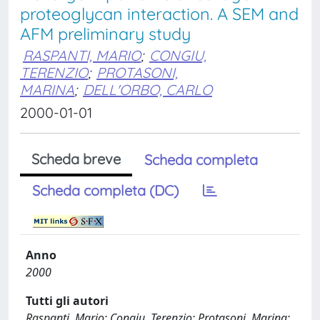
proteoglycan interaction. A SEM and
AFM preliminary study
RASPANTI, MARIO
;
CONGIU,
TERENZIO
;
PROTASONI,
MARINA
;
DELL'ORBO, CARLO
2000-01-01
Scheda breve
Scheda completa
Scheda completa (DC)
Anno
2000
Tutti gli autori
Raspanti, Mario; Congiu, Terenzio; Protasoni, Marina;