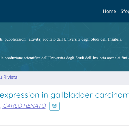
Home
Sfo
ti, pubblicazioni, attività) adottato dall'Università degli Studi dell’Insubria.
 produzione scientifica dell'Università degli Studi dell’Insubria anche ai fini d
u Rivista
3 expression in gallbladder carcino
, CARLO RENATO