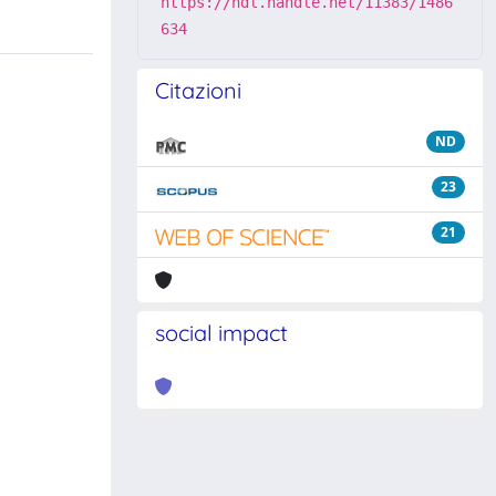
https://hdl.handle.net/11383/1486
634
Citazioni
ND
23
21
social impact