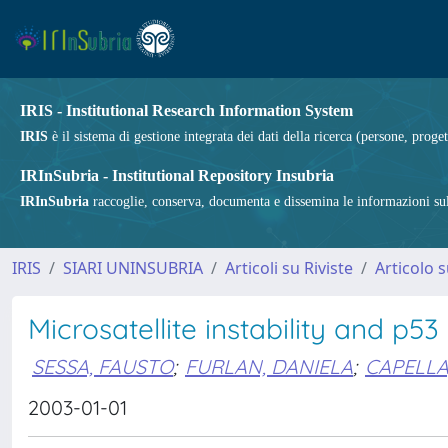
IRIS - Institutional Research Information System
IRIS
è il sistema di gestione integrata dei dati della ricerca (persone, proget
IRInSubria - Institutional Repository Insubria
IRInSubria
raccoglie, conserva, documenta e dissemina le informazioni sulla
IRIS
SIARI UNINSUBRIA
Articoli su Riviste
Articolo s
Microsatellite instability and p5
SESSA, FAUSTO
;
FURLAN, DANIELA
;
CAPELLA
2003-01-01