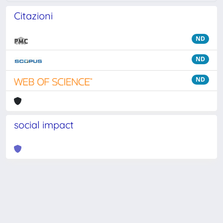
Citazioni
ND
ND
ND
social impact