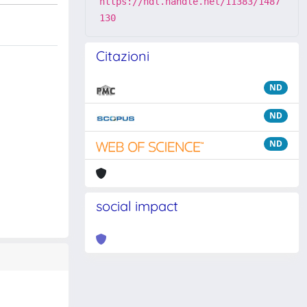
https://hdl.handle.net/11383/1487
130
Citazioni
ND
ND
ND
social impact