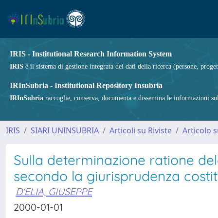
IRIS - Institutional Research Information System
IRIS
è il sistema di gestione integrata dei dati della ricerca (persone, proget
IRInSubria - Institutional Repository Insubria
IRInSubria
raccoglie, conserva, documenta e dissemina le informazioni sulla
IRIS
SIARI UNINSUBRIA
Articoli su Riviste
Articolo s
Sulla determinazione ratione deleg
secondo la giurisprudenza costi
D'ELIA, GIUSEPPE
2000-01-01