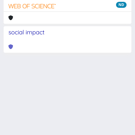
ND
social impact