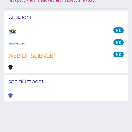
https://hdl.handle.net/11383/1487535
Citazioni
ND
ND
ND
social impact