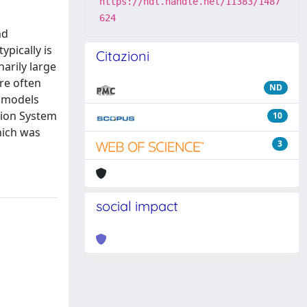
https://hdl.handle.net/11383/1487
624
nd
pically is
Citazioni
arily large
re often
ND
n models
tion System
10
hich was
3
social impact