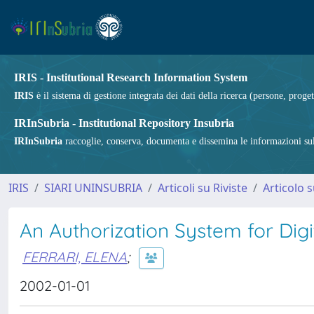
IRIS - Institutional Research Information System
IRIS
è il sistema di gestione integrata dei dati della ricerca (persone, proget
IRInSubria - Institutional Repository Insubria
IRInSubria
raccoglie, conserva, documenta e dissemina le informazioni sulla
IRIS
SIARI UNINSUBRIA
Articoli su Riviste
Articolo s
An Authorization System for Digit
FERRARI, ELENA
;
2002-01-01