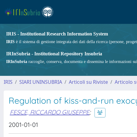
IRIS - Institutional Research Information System
IRIS
è il sistema di gestione integrata dei dati della ricerca (persone, proget
IRInSubria - Institutional Repository Insubria
IRInSubria
raccoglie, conserva, documenta e dissemina le informazioni sulla
IRIS
SIARI UNINSUBRIA
Articoli su Riviste
Articolo s
Regulation of kiss-and-run exocy
FESCE, RICCARDO GIUSEPPE
;
2001-01-01