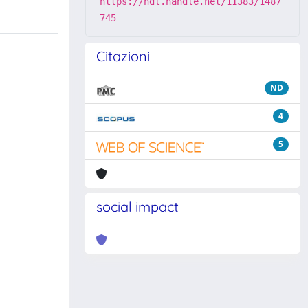
https://hdl.handle.net/11383/1487
745
Citazioni
ND
4
5
social impact