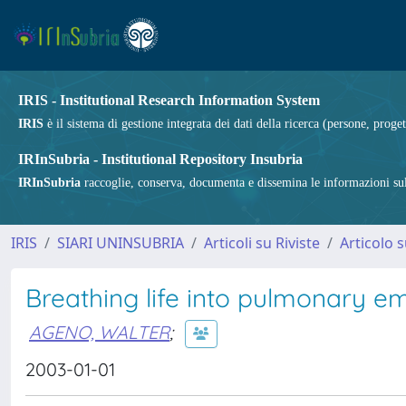
IRIS - Institutional Research Information System
IRIS
è il sistema di gestione integrata dei dati della ricerca (persone, proget
IRInSubria - Institutional Repository Insubria
IRInSubria
raccoglie, conserva, documenta e dissemina le informazioni sulla
IRIS
SIARI UNINSUBRIA
Articoli su Riviste
Articolo s
Breathing life into pulmonary e
AGENO, WALTER
;
2003-01-01