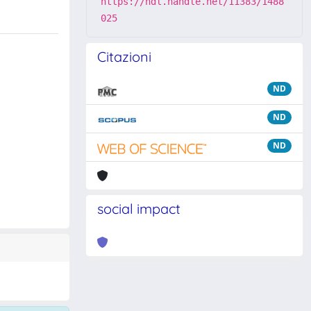
https://hdl.handle.net/11383/1488
025
Citazioni
ND
ND
ND
social impact