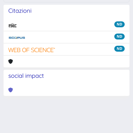
Citazioni
ND
ND
ND
social impact