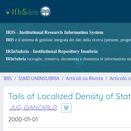
IRIS - Institutional Research Information System
IRIS
è il sistema di gestione integrata dei dati della ricerca (persone, proget
IRInSubria - Institutional Repository Insubria
IRInSubria
raccoglie, conserva, documenta e dissemina le informazioni sulla
IRIS
SIARI UNINSUBRIA
Articoli su Riviste
Articolo s
Tails of Localized Density of St
JUG, GIANCARLO
;
2000-01-01