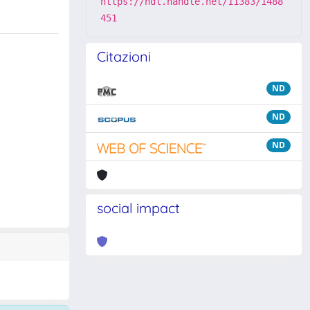
https://hdl.handle.net/11383/1488
451
Citazioni
ND
ND
ND
social impact