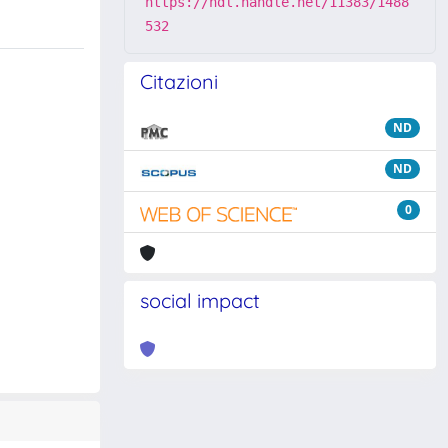
https://hdl.handle.net/11383/1488
532
Citazioni
ND
ND
0
social impact