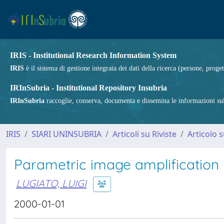
IRIS - Institutional Research Information System
IRIS
è il sistema di gestione integrata dei dati della ricerca (persone, proget
IRInSubria - Institutional Repository Insubria
IRInSubria
raccoglie, conserva, documenta e dissemina le informazioni sulla
IRIS
SIARI UNINSUBRIA
Articoli su Riviste
Articolo s
Parametric image amplification i
LUGIATO, LUIGI
2000-01-01