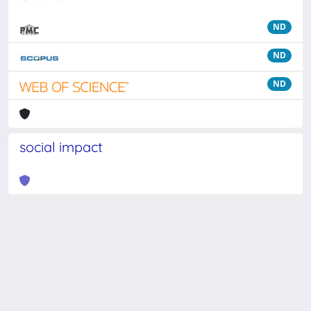
ND
ND
ND
social impact