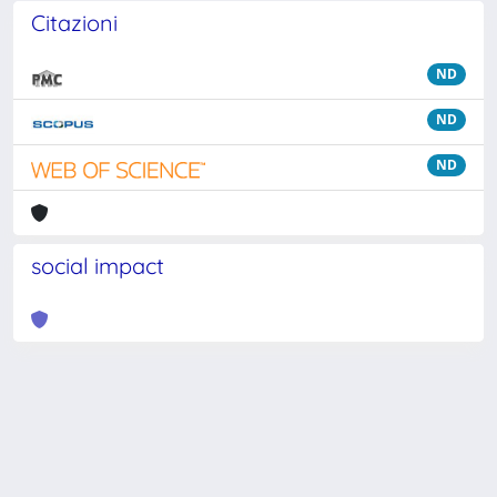
Citazioni
ND
ND
ND
social impact