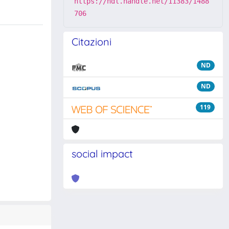
https://hdl.handle.net/11383/1488
706
Citazioni
ND
ND
119
social impact