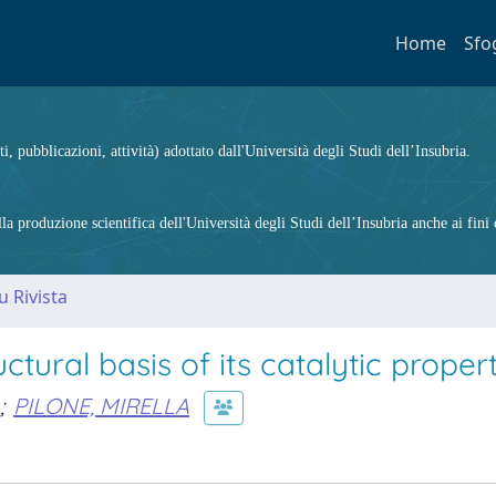
Home
Sfo
ti, pubblicazioni, attività) adottato dall'Università degli Studi dell’Insubria.
 produzione scientifica dell'Università degli Studi dell’Insubria anche ai fini d
u Rivista
tural basis of its catalytic propert
;
PILONE, MIRELLA