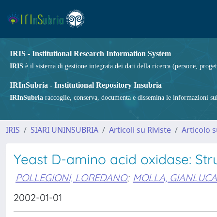
IRIS - Institutional Research Information System
IRIS
è il sistema di gestione integrata dei dati della ricerca (persone, proget
IRInSubria - Institutional Repository Insubria
IRInSubria
raccoglie, conserva, documenta e dissemina le informazioni sulla
IRIS
SIARI UNINSUBRIA
Articoli su Riviste
Articolo s
Yeast D-amino acid oxidase: Struc
POLLEGIONI, LOREDANO
;
MOLLA, GIANLUCA
2002-01-01