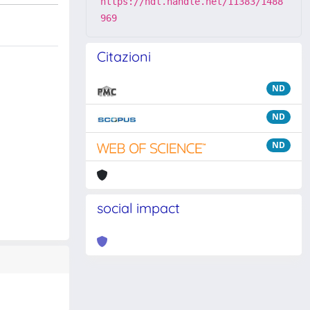
https://hdl.handle.net/11383/1488
969
Citazioni
ND
ND
ND
social impact