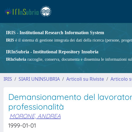
IRIS - Institutional Research Information System
IRIS
è il sistema di gestione integrata dei dati della ricerca (persone, proget
IRInSubria - Institutional Repository Insubria
IRInSubria
raccoglie, conserva, documenta e dissemina le informazioni sulla
IRIS
SIARI UNINSUBRIA
Articoli su Riviste
Articolo s
Demansionamento del lavoratore 
professionalità
MORONE, ANDREA
1999-01-01