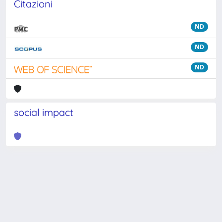
Citazioni
ND
ND
ND
social impact