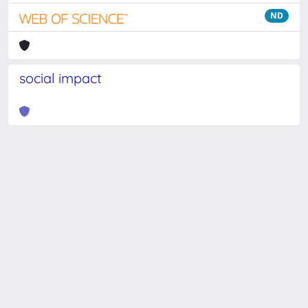
ND
social impact