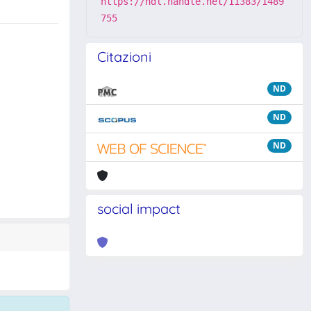
https://hdl.handle.net/11383/1489
755
Citazioni
ND
ND
ND
social impact