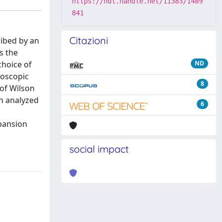
https://hdl.handle.net/11383/1489
841
Citazioni
ribed by an
s the
choice of
ND
roscopic
8
 of Wilson
n analyzed
6
pansion
social impact