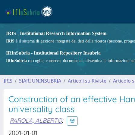
IRIS - Institutional Research Information System
IRIS
è il sistema di gestione integrata dei dati della ricerca (persone, proget
IRInSubria - Institutional Repository Insubria
IRInSubria
raccoglie, conserva, documenta e dissemina le informazioni sulla
IRIS
SIARI UNINSUBRIA
Articoli su Riviste
Articolo s
Construction of an effective Ham
universality class
PAROLA, ALBERTO
;
2001-01-01