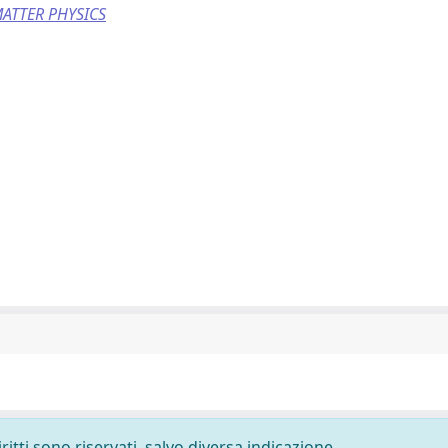
MATTER PHYSICS
ritti sono riservati, salvo diversa indicazione.