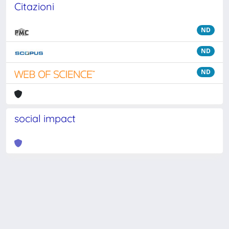
Citazioni
ND
ND
ND
social impact