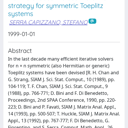
strategy for symmetric Toeplitz
systems
SERRA CAPIZZANO, STEFANO
1999-01-01
Abstract
In the last decade many efficient iterative solvers
for n × n symmetric (also Hermitian or generic)
Toeplitz systems have been devised [R. H. Chan and
G. Strang, SIAM J. Sci. Stat. Comput., 10 (1989), pp.
104-119; T. F. Chan, SIAM J. Sci. Stat. Comput., 9
(1988), pp. 766-771; D. Bini and F. Di Benedetto,
Proceedings, 2nd SPAA Conference, 1990, pp. 220-
223; D. Bini and P. Favati, SIAM J. Matrix Anal. Appl.,
14 (1993), pp. 500-507; T. Huckle, SIAM J. Matrix Anal.
Appl., 13 (1992), pp. 767-777; F. Di Benedetto, G.
Fiorentino, and S. Serra, Comput. Math. Appl., 26