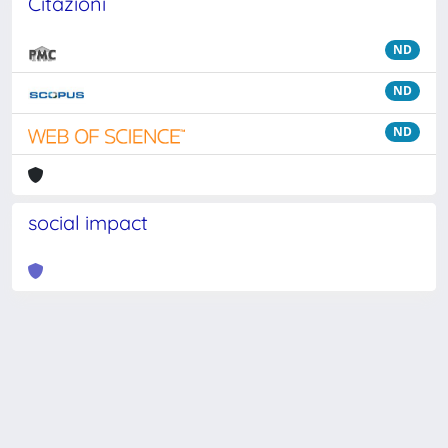
Citazioni
ND
ND
ND
social impact