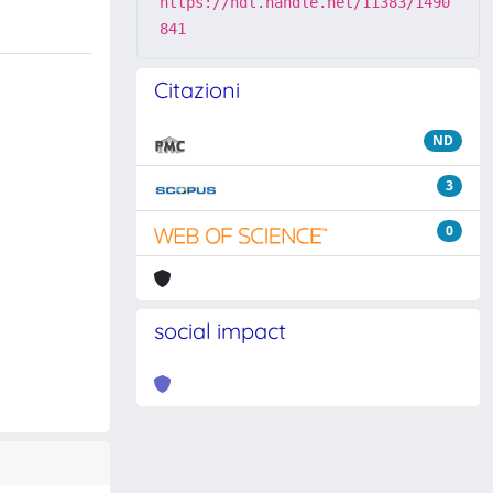
https://hdl.handle.net/11383/1490
841
Citazioni
ND
3
0
social impact