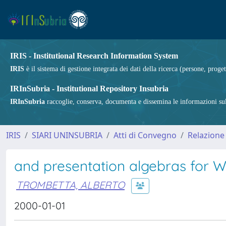
IRIS - Institutional Research Information System
IRIS
è il sistema di gestione integrata dei dati della ricerca (persone, proget
IRInSubria - Institutional Repository Insubria
IRInSubria
raccoglie, conserva, documenta e dissemina le informazioni sulla
IRIS
SIARI UNINSUBRIA
Atti di Convegno
Relazione
and presentation algebras for 
TROMBETTA, ALBERTO
2000-01-01