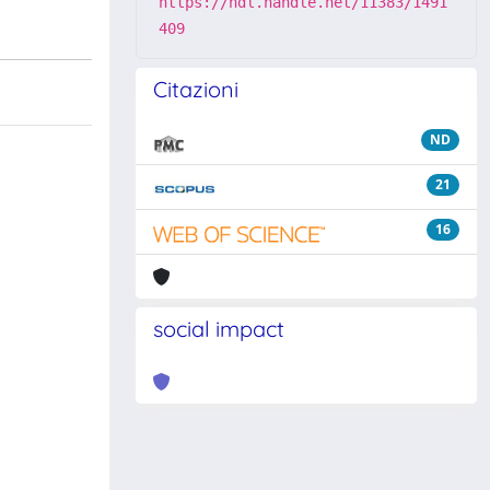
https://hdl.handle.net/11383/1491
409
Citazioni
ND
21
16
social impact