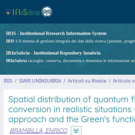
IRIS - Institutional Research Information System
IRIS
è il sistema di gestione integrata dei dati della ricerca (persone, proget
IRInSubria - Institutional Repository Insubria
IRInSubria
raccoglie, conserva, documenta e dissemina le informazioni sulla
IRIS
SIARI UNINSUBRIA
Articoli su Riviste
Articolo s
Spatial distribution of quantum 
conversion in realistic situatio
approach and the Green's funct
BRAMBILLA, ENRICO