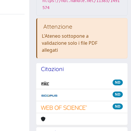
https://hdl.handle.net/11383/1491
574
Attenzione
L'Ateneo sottopone a
validazione solo i file PDF
allegati
Citazioni
ND
ND
ND