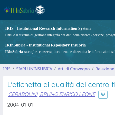
IRIS - Institutional Research Information System
IRIS
è il sistema di gestione integrata dei dati della ricerca (persone, proget
IRInSubria - Institutional Repository Insubria
IRInSubria
raccoglie, conserva, documenta e dissemina le informazioni sulla
IRIS
SIARI UNINSUBRIA
Atti di Convegno
Relazione
L'etichetta di qualità del centr
CERABOLINI, BRUNO ENRICO LEONE
2004-01-01