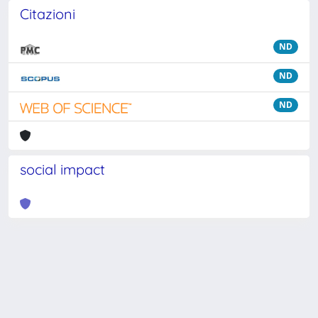
Citazioni
ND
ND
ND
social impact