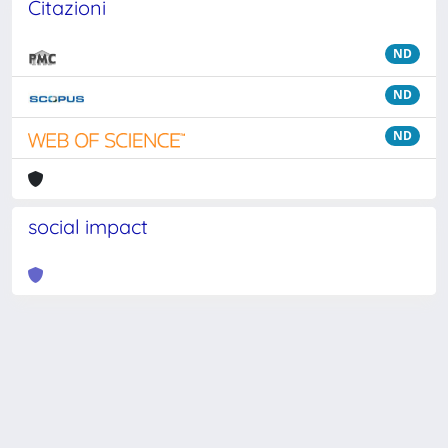
Citazioni
ND
ND
ND
social impact