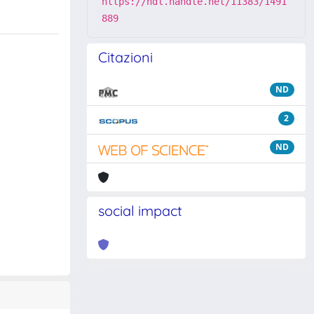
https://hdl.handle.net/11383/1491
889
Citazioni
ND
2
ND
social impact