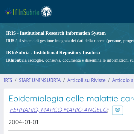
IRIS - Institutional Research Information System
IRIS
è il sistema di gestione integrata dei dati della ricerca (persone, proget
IRInSubria - Institutional Repository Insubria
IRInSubria
raccoglie, conserva, documenta e dissemina le informazioni sulla
IRIS
SIARI UNINSUBRIA
Articoli su Riviste
Articolo s
Epidemiologia delle malattie car
FERRARIO, MARCO MARIO ANGELO
;
2004-01-01