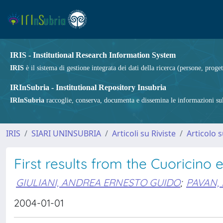
IRIS - Institutional Research Information System
IRIS
è il sistema di gestione integrata dei dati della ricerca (persone, proget
IRInSubria - Institutional Repository Insubria
IRInSubria
raccoglie, conserva, documenta e dissemina le informazioni sulla
IRIS
SIARI UNINSUBRIA
Articoli su Riviste
Articolo s
First results from the Cuoricino
GIULIANI, ANDREA ERNESTO GUIDO
;
PAVAN,
2004-01-01