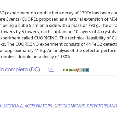
DBD) experiment on double beta decay of 130Te has been co
e Events (CUORE), proposed as a natural extension of MI-D
 being a cube 5 cm on a side with a mass of 790 g. The arra
 towers by 5 towers, each containing 10 layers of 4 crystals.
xperiment called CUORICINO. The technical feasibility of C
eks. The CUORICINO experiment consists of 44 TeO2 detect
f approximately 41 kg. An analysis of the detector perfor
rinoless double beta decay of 130Te.
a completa (DC)
. SECTION A, ACCELERATORS, SPECTROMETERS, DETECTORS AND