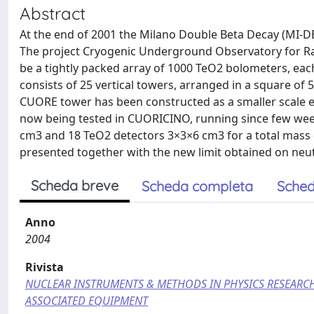
Abstract
At the end of 2001 the Milano Double Beta Decay (MI-
The project Cryogenic Underground Observatory for Rar
be a tightly packed array of 1000 TeO2 bolometers, each
consists of 25 vertical towers, arranged in a square of 5
CUORE tower has been constructed as a smaller scale e
now being tested in CUORICINO, running since few we
cm3 and 18 TeO2 detectors 3×3×6 cm3 for a total mass o
presented together with the new limit obtained on neut
Scheda breve
Scheda completa
Sched
Anno
2004
Rivista
NUCLEAR INSTRUMENTS & METHODS IN PHYSICS RESEARCH
ASSOCIATED EQUIPMENT