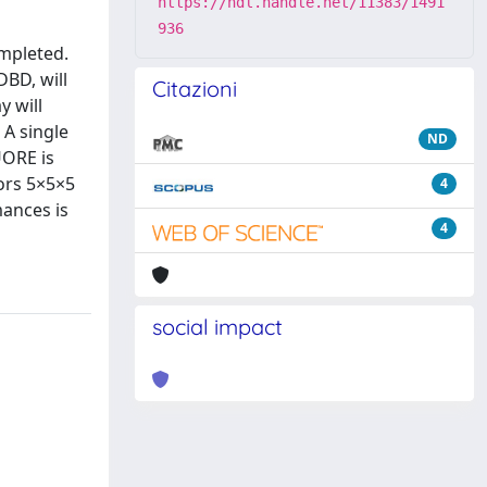
https://hdl.handle.net/11383/1491
936
mpleted.
BD, will
Citazioni
y will
 A single
ND
UORE is
ors 5×5×5
4
mances is
4
social impact