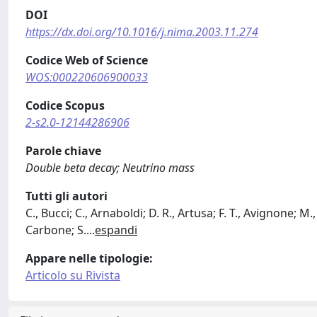
DOI
https://dx.doi.org/10.1016/j.nima.2003.11.274
Codice Web of Science
WOS:000220606900033
Codice Scopus
2-s2.0-12144286906
Parole chiave
Double beta decay; Neutrino mass
Tutti gli autori
C., Bucci; C., Arnaboldi; D. R., Artusa; F. T., Avignone; M.,
Carbone; S.
...
espandi
Appare nelle tipologie:
Articolo su Rivista