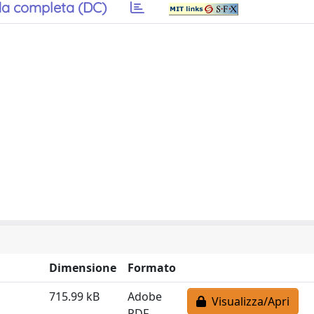
a completa (DC)
Dimensione
Formato
715.99 kB
Adobe
Visualizza/Apri
PDF