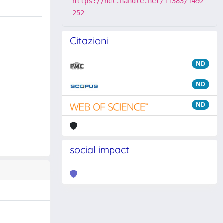
https://hdl.handle.net/11383/1492
252
Citazioni
ND
ND
ND
social impact