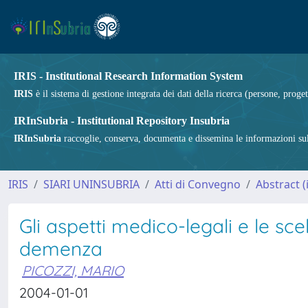
IRIS - Institutional Research Information System
IRIS
è il sistema di gestione integrata dei dati della ricerca (persone, proget
IRInSubria - Institutional Repository Insubria
IRInSubria
raccoglie, conserva, documenta e dissemina le informazioni sulla
IRIS
SIARI UNINSUBRIA
Atti di Convegno
Abstract 
Gli aspetti medico-legali e le sce
demenza
PICOZZI, MARIO
2004-01-01