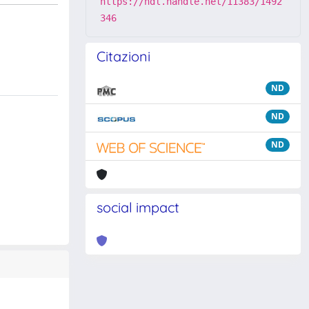
https://hdl.handle.net/11383/1492
346
Citazioni
ND
ND
ND
social impact