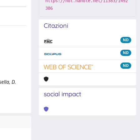
https://hdl.handle.net/11383/1492
386
Citazioni
ND
ND
ND
ella, D.
social impact