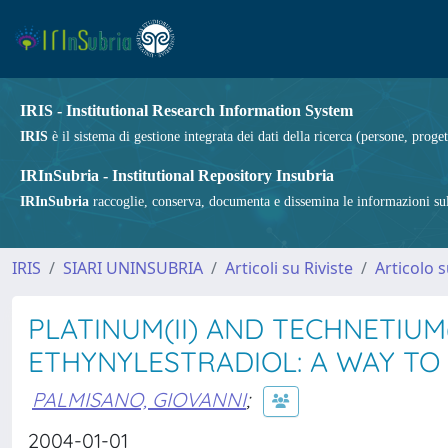
IRIS - Institutional Research Information System
IRIS
è il sistema di gestione integrata dei dati della ricerca (persone, proget
IRInSubria - Institutional Repository Insubria
IRInSubria
raccoglie, conserva, documenta e dissemina le informazioni sulla
IRIS
SIARI UNINSUBRIA
Articoli su Riviste
Articolo s
PLATINUM(II) AND TECHNETIU
ETHYNYLESTRADIOL: A WAY TO
PALMISANO, GIOVANNI
;
2004-01-01