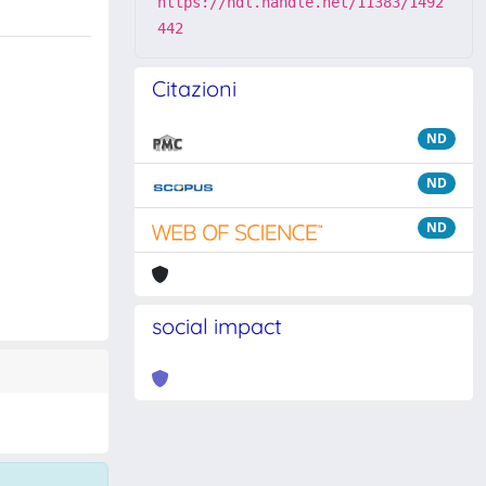
https://hdl.handle.net/11383/1492
442
Citazioni
ND
ND
ND
social impact