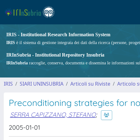
IRIS - Institutional Research Information System
IRIS
è il sistema di gestione integrata dei dati della ricerca (persone, proget
IRInSubria - Institutional Repository Insubria
IRInSubria
raccoglie, conserva, documenta e dissemina le informazioni sulla
IRIS
SIARI UNINSUBRIA
Articoli su Riviste
Articolo s
Preconditioning strategies for n
SERRA CAPIZZANO, STEFANO
;
2005-01-01