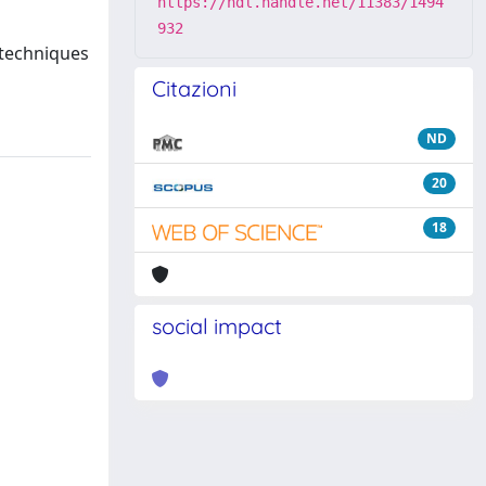
https://hdl.handle.net/11383/1494
932
 techniques
Citazioni
ND
20
18
social impact