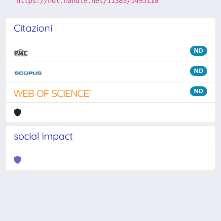
https://hdl.handle.net/11383/1495110
Citazioni
ND
ND
ND
social impact