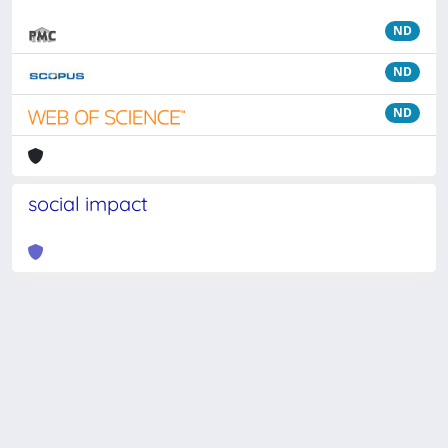
ND
ND
ND
social impact