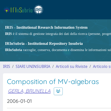
IRIS - Institutional Research Information System
IRIS
è il sistema di gestione integrata dei dati della ricerca (persone, proget
IRInSubria - Institutional Repository Insubria
IRInSubria
raccoglie, conserva, documenta e dissemina le informazioni sulla
IRIS
SIARI UNINSUBRIA
Articoli su Riviste
Articolo s
Composition of MV-algebras
GERLA, BRUNELLA
2006-01-01