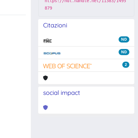
https://hdl.handle.net/11383/1495
879
Citazioni
ND
ND
2
social impact