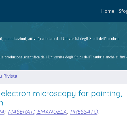
Home
Sfo
ti, pubblicazioni, attività) adottato dall'Università degli Studi dell’Insubria.
 produzione scientifica dell'Università degli Studi dell’Insubria anche ai fini d
u Rivista
 electron microscopy for painting,
n
NA
;
MASERATI, EMANUELA
;
PRESSATO,