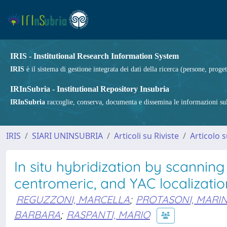
IRIS - Institutional Research Information System
IRIS
è il sistema di gestione integrata dei dati della ricerca (persone, proget
IRInSubria - Institutional Repository Insubria
IRInSubria
raccoglie, conserva, documenta e dissemina le informazioni sulla
IRIS
SIARI UNINSUBRIA
Articoli su Riviste
Articolo s
In situ hybridization by scanning
centromeric, and YAC localizatio
REGUZZONI, MARCELLA
;
PROTASONI, MARI
BARBARA
;
RASPANTI, MARIO