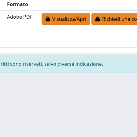
Formato
Adobe PDF
Visualizza/Apri
Richiedi una co
ritti sono riservati, salvo diversa indicazione.
-
Privacy