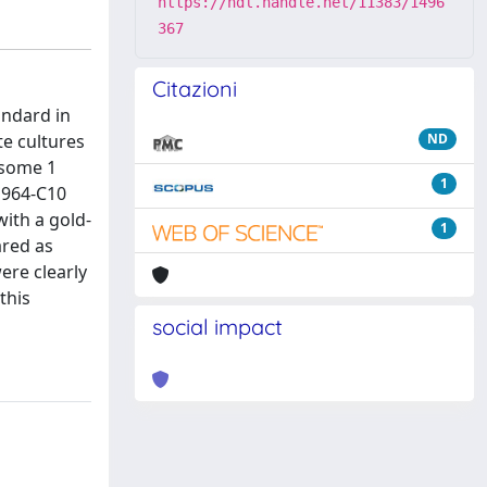
https://hdl.handle.net/11383/1496
367
Citazioni
andard in
e cultures
ND
osome 1
1
 964-C10
ith a gold-
1
ared as
ere clearly
this
social impact