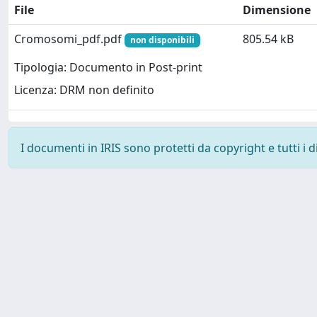
File
Dimensione
Cromosomi_pdf.pdf
805.54 kB
non disponibili
Tipologia: Documento in Post-print
Licenza: DRM non definito
I documenti in IRIS sono protetti da copyright e tutti i di
Powered by
IRIS
-
about IRIS
-
Utilizzo dei cookie