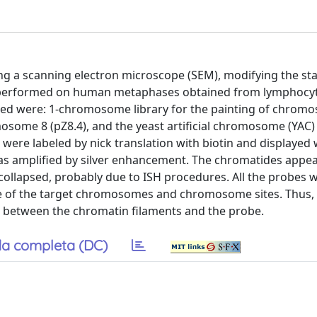
ng a scanning electron microscope (SEM), modifying the st
e performed on human metaphases obtained from lymphocyt
used were: 1-chromosome library for the painting of chrom
osome 8 (pZ8.4), and the yeast artificial chromosome (YAC)
e labeled by nick translation with biotin and displayed w
was amplified by silver enhancement. The chromatides appe
ollapsed, probably due to ISH procedures. All the probes w
ce of the target chromosomes and chromosome sites. Thus, 
hip between the chromatin filaments and the probe.
a completa (DC)