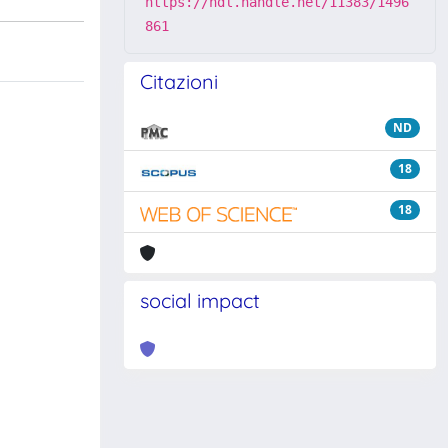
https://hdl.handle.net/11383/1496
861
Citazioni
ND
18
18
social impact