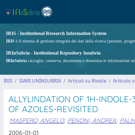
IRIS - Institutional Research Information System
IRIS
è il sistema di gestione integrata dei dati della ricerca (persone, proget
IRInSubria - Institutional Repository Insubria
IRInSubria
raccoglie, conserva, documenta e dissemina le informazioni sulla
IRIS
SIARI UNINSUBRIA
Articoli su Riviste
Articolo s
ALLYLINDATION OF 1H-INDOLE
OF AZOLES-REVISITED
MASPERO, ANGELO
;
PENONI, ANDREA
;
PALM
2006-01-01