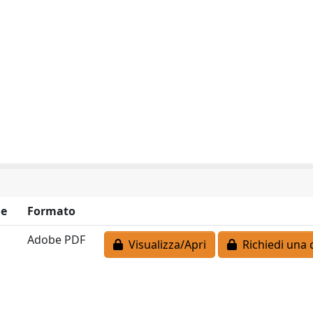
ne
Formato
Adobe PDF
Visualizza/Apri
Richiedi una 