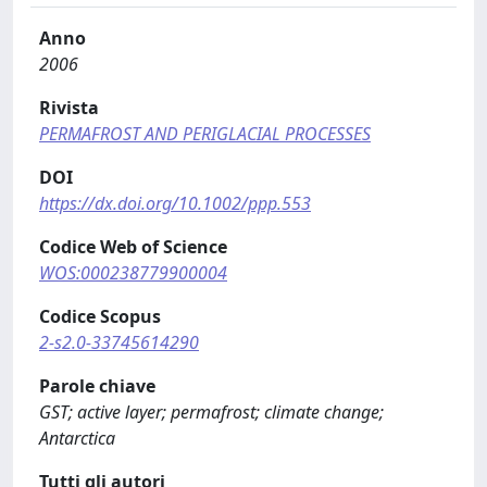
Anno
2006
Rivista
PERMAFROST AND PERIGLACIAL PROCESSES
DOI
https://dx.doi.org/10.1002/ppp.553
Codice Web of Science
WOS:000238779900004
Codice Scopus
2-s2.0-33745614290
Parole chiave
GST; active layer; permafrost; climate change;
Antarctica
Tutti gli autori