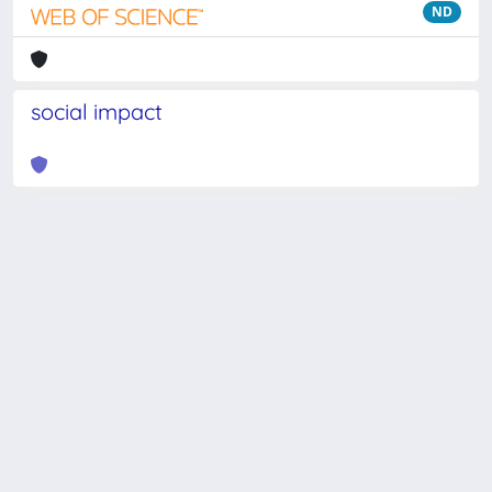
ND
social impact