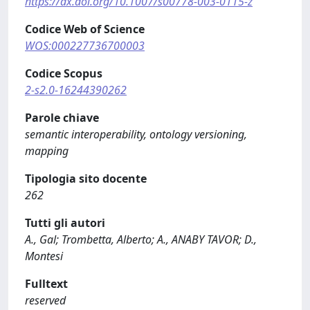
https://dx.doi.org/10.1007/s00778-003-0115-z
Codice Web of Science
WOS:000227736700003
Codice Scopus
2-s2.0-16244390262
Parole chiave
semantic interoperability, ontology versioning,
mapping
Tipologia sito docente
262
Tutti gli autori
A., Gal; Trombetta, Alberto; A., ANABY TAVOR; D.,
Montesi
Fulltext
reserved