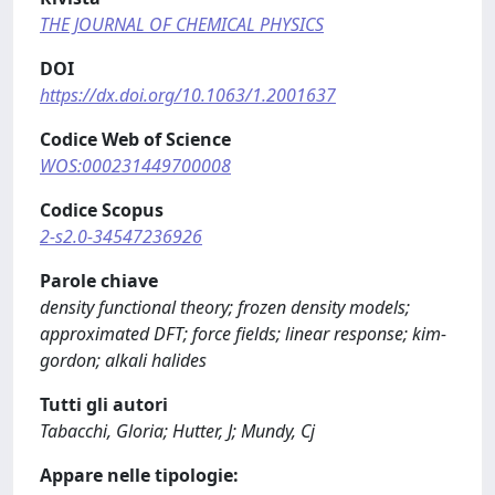
THE JOURNAL OF CHEMICAL PHYSICS
DOI
https://dx.doi.org/10.1063/1.2001637
Codice Web of Science
WOS:000231449700008
Codice Scopus
2-s2.0-34547236926
Parole chiave
density functional theory; frozen density models;
approximated DFT; force fields; linear response; kim-
gordon; alkali halides
Tutti gli autori
Tabacchi, Gloria; Hutter, J; Mundy, Cj
Appare nelle tipologie: