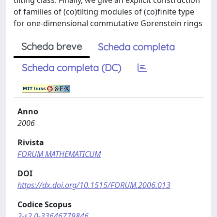
tilting class. Finally, we give an explicit construction
of families of (co)tilting modules of (co)finite type
for one-dimensional commutative Gorenstein rings
Scheda breve
Scheda completa
Scheda completa (DC)
Anno
2006
Rivista
FORUM MATHEMATICUM
DOI
https://dx.doi.org/10.1515/FORUM.2006.013
Codice Scopus
2-s2.0-33646779846