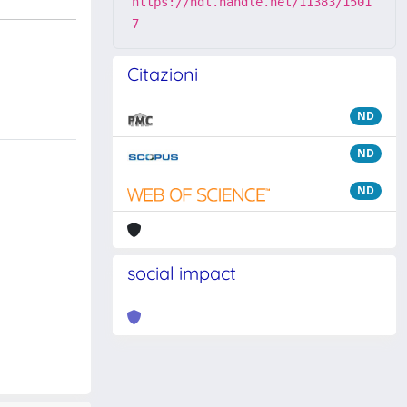
https://hdl.handle.net/11383/1501
7
Citazioni
ND
ND
ND
social impact