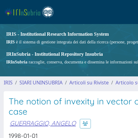
IRIS - Institutional Research Information System
IRIS
è il sistema di gestione integrata dei dati della ricerca (persone, proget
IRInSubria - Institutional Repository Insubria
IRInSubria
raccoglie, conserva, documenta e dissemina le informazioni sulla
IRIS
SIARI UNINSUBRIA
Articoli su Riviste
Articolo s
The notion of invexity in vecto
case
GUERRAGGIO, ANGELO
1998-01-01