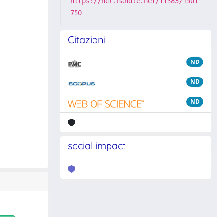
https://hdl.handle.net/11383/1501
750
Citazioni
ND
ND
ND
social impact