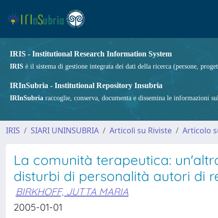
IRIS - Institutional Research Information System
IRIS
è il sistema di gestione integrata dei dati della ricerca (persone, proget
IRInSubria - Institutional Repository Insubria
IRInSubria
raccoglie, conserva, documenta e dissemina le informazioni sulla
IRIS
SIARI UNINSUBRIA
Articoli su Riviste
Articolo s
La comunità terapeutica: un'altr
disturbi di personalità autori di 
BIRKHOFF, JUTTA MARIA
2005-01-01